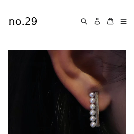
コ
ン
テ
Search
ログイン
Cart
ン
ツ
に
ス
キ
ッ
プ
す
る