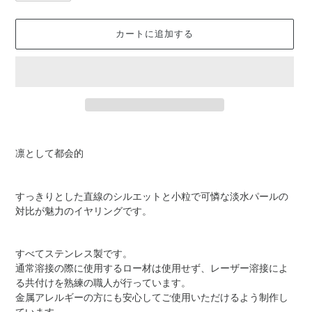
カートに追加する
カ
ー
凛として都会的
ト
に
商
すっきりとした直線のシルエットと小粒で可憐な淡水パールの
品
対比が魅力のイヤリングです。
を
追
加
すべてステンレス製です。
す
通常溶接の際に使用するロー材は使用せず、レーザー溶接によ
る
る共付けを熟練の職人が行っています。
金属アレルギーの方にも安心してご使用いただけるよう制作し