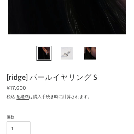
[ridge] パールイヤリング S
通
¥17,600
常
税込
配送料
は購入手続き時に計算されます。
価
格
個数