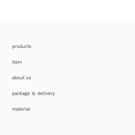
シ
投
ピ
ェ
稿
ン
ア
す
す
す
る
る
る
products
item
about us
package ＆ delivery
material