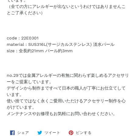
ています。
（全ての方にアレルギーが出ないというわけではありませんこ
とご了承ください）
code : 22E0301
material : SUS316L(サージカルステンレス) 淡水パール
size : 全長約21mm パール約3mm
no.29では金属アレルギーの有無に関わらず楽しめるアクセサリ
ーをご提案しています。
デザインから制作まですべて日本の職人が丁寧にお仕立てして
います。
使い捨てではなく永くご愛用いただけるアクセサリー制作を心
がけています。
メンテナンスやお修理もお気軽にお問い合わせください。
FACEBOOK
TWITTER
PINTEREST
シェア
ツイート
ピンする
で
に
で