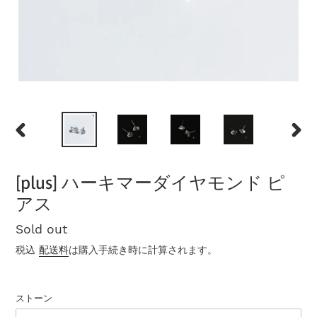
前
次
の
の
ス
ス
[plus] ハーキマーダイヤモンド ピ
ラ
ラ
イ
イ
アス
ド
ド
公
Sold out
開
税込
配送料
は購入手続き時に計算されます。
状
況
ストーン