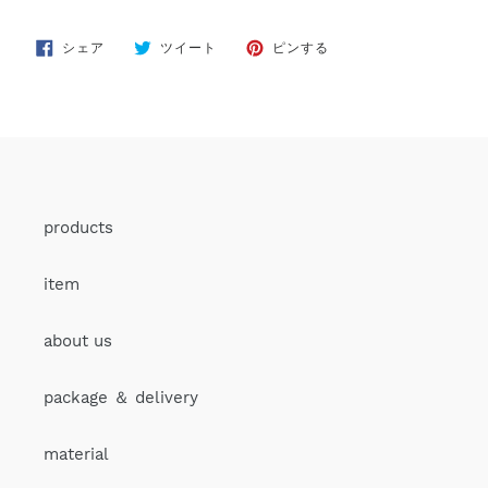
FACEBOOK
TWITTER
PINTEREST
シェア
ツイート
ピンする
で
に
で
シ
投
ピ
ェ
稿
ン
ア
す
す
す
る
る
る
products
item
about us
package ＆ delivery
material