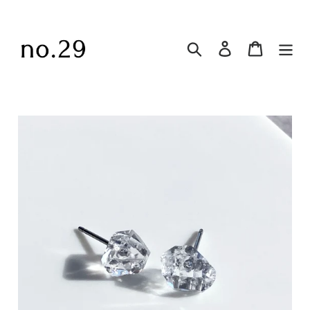
コ
ン
テ
Search
ログイン
Cart
ン
ツ
に
ス
キ
ッ
プ
す
る