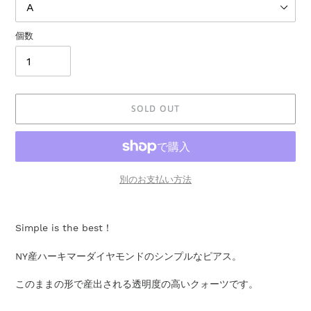
個数
SOLD OUT
別のお支払い方法
カ
ー
Simple is the best！
ト
に
NY産ハーキマーダイヤモンドのシンプルなピアス。
商
品
このままの形で産出される透明度の高いクォーツです。
を
追