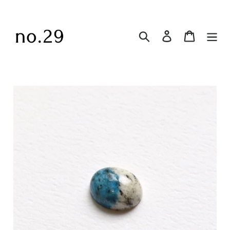
コ
ン
テ
Search
ログイン
Cart
ン
ツ
に
ス
キ
ッ
プ
す
る