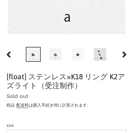
前
次
の
の
ス
ス
[float] ステンレス×K18 リング K2ア
ラ
ラ
イ
イ
ズライト（受注制作）
ド
ド
公
Sold out
開
税込
配送料
は購入手続き時に計算されます。
状
況
size