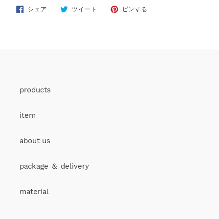
FACEBOOK
TWITTER
PINTEREST
シェア
ツイート
ピンする
で
に
で
シ
投
ピ
ェ
稿
ン
ア
す
す
す
る
る
る
products
item
about us
package ＆ delivery
material