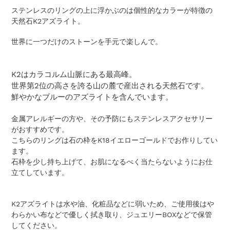
商
ステンレスのリングの上に浮かぶのは個性的なカラーが特徴の
品
天然石K2アズライト。
を
追
世界に一つだけのストーンを手元で楽しんで。
加
す
る
K2はカラコルム山脈にある最高峰。
世界第2位の高さを誇る山の麓で産出される天然石です。
鮮やかなブルーのアズライトを含んでいます。
金属アレルギーの方や、その予防にもステンレスアクセサリー
がおすすめです。
こちらのリングは石の枠をK18イエローゴールドでお作りしてい
ます。
石枠を少し持ち上げて、お肌になるべく当たらないようにお仕
立てしています。
K2アズライトは水や油、化粧品などに弱いため、ご使用後はや
わらかい布などで優しく拭き取り、ジュエリーBOXなどで保管
してください。