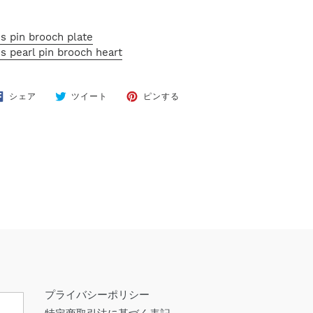
s pin brooch plate
s pearl pin brooch heart
FACEBOOK
TWITTER
PINTEREST
シェア
ツイート
ピンする
で
に
で
シ
投
ピ
ェ
稿
ン
ア
す
す
す
る
る
る
プライバシーポリシー