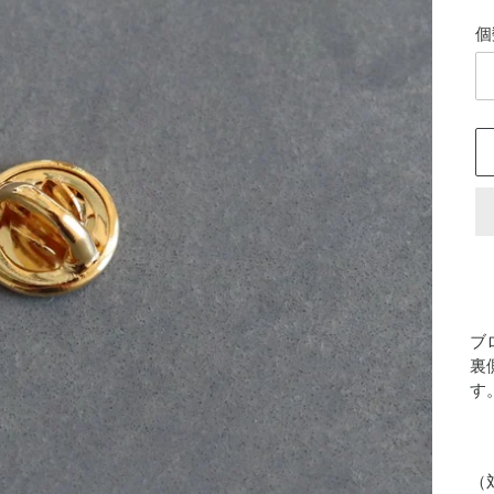
格
個
カ
ー
ブ
ト
裏
に
す
商
品
を
追
（