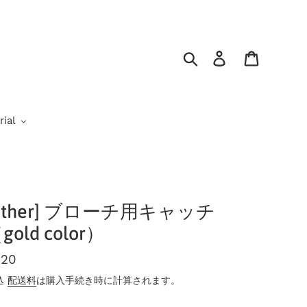
Search
ログイン
Cart
ial
other] ブローチ用キャッチ
gold color）
220
込
配送料
は購入手続き時に計算されます。