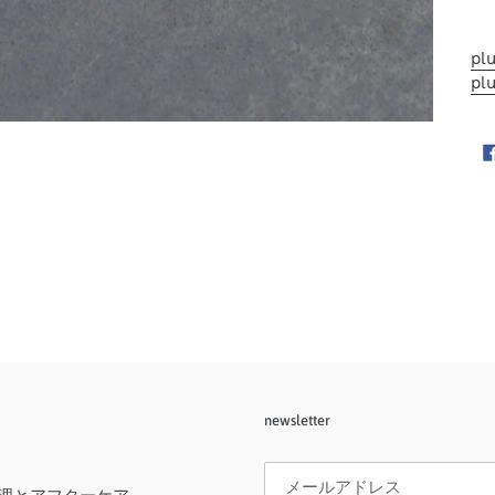
加
す
る
plu
plu
newsletter