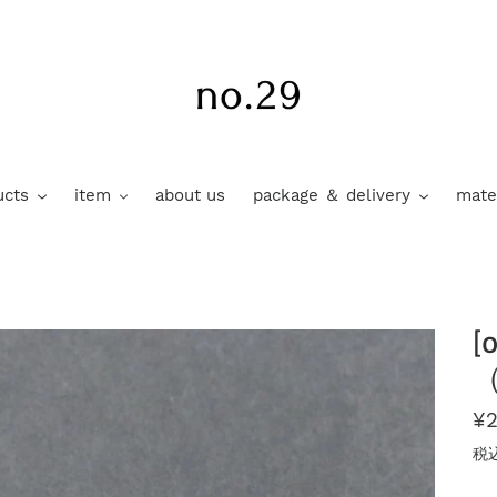
ucts
item
about us
package ＆ delivery
mater
[
（
通
¥
常
税
価