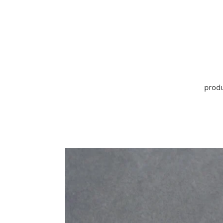
コ
ン
テ
ン
ツ
に
ス
キ
prod
ッ
プ
す
る